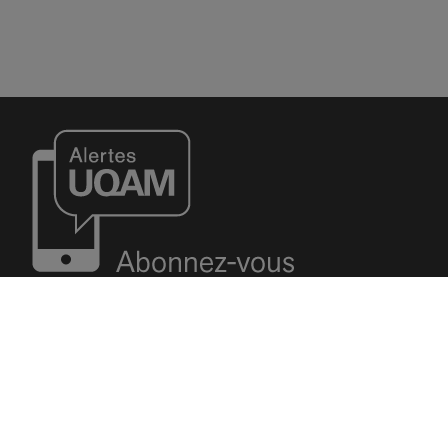
Résidences universitaires
Nous joindre
UQAM - Université du Québec à Montréal